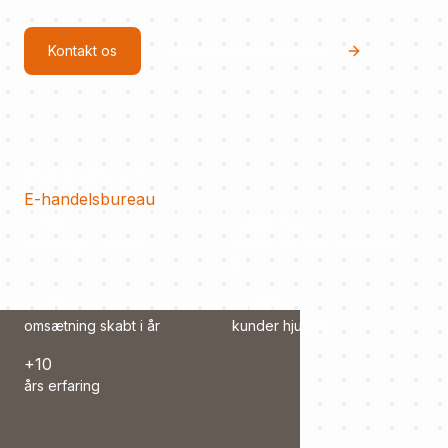
Kontakt os
Gå til Conversio Connect™
Vi er et erfarent
E-handelsbureau
+750
+200 mio.
webshops udviklet
annoncekroner håndteret i
år
+1 mia.
+1.000
omsætning skabt i år
kunder hjulpet
+10
års erfaring