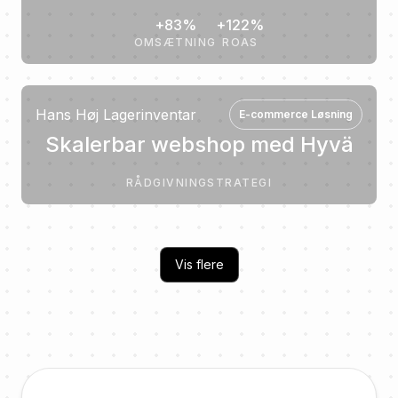
+83%
+122%
OMSÆTNING
ROAS
Hans Høj Lagerinventar
E-commerce Løsning
Skalerbar webshop med Hyvä
RÅDGIVNING
STRATEGI
Vis flere