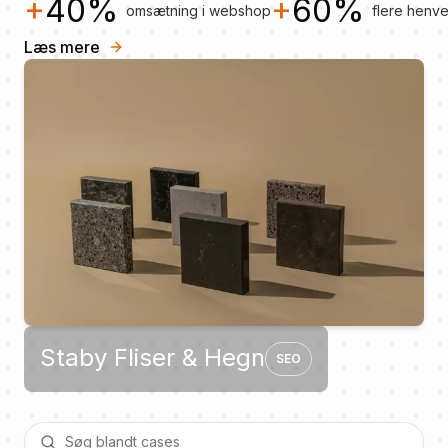
+
40%
+
60%
omsætning i webshop
flere henv
Læs mere
Staby Fliser & Hegn
SEO