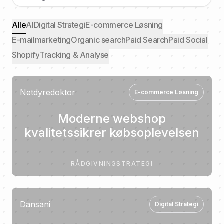
Alle
AI
Digital Strategi
E-commerce Løsning
E-mailmarketing
Organic search
Paid Search
Paid Social
Shopify
Tracking & Analyse
Netdyredoktor
E-commerce Løsning
Moderne webshop
kvalitetssikrer købsoplevelsen
RÅDGIVNING
STRATEGI
Dansani
Digital Strategi