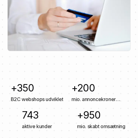
+350
+200
B2C webshops udviklet
mio. annoncekroner
håndteret årligt
743
+950
aktive kunder
mio. skabt omsætning