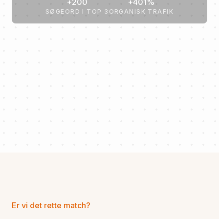
+200
+401%
SØGEORD I TOP 3
ORGANISK TRAFIK
Er vi det rette match?