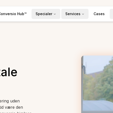
Conversio Hub™
Specialer
Services
Cases
tale
ering uden
ltid være den