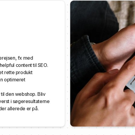
derejsen, fx med
elpful content til SEO.
et rette produkt
n optimeret
 til den webshop. Bliv
erst i søgeresultaterne
der allerede er på.