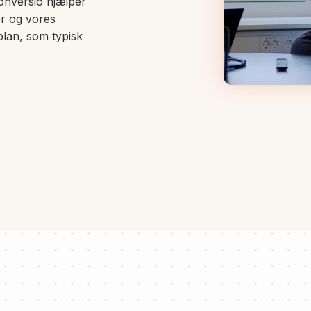
Conversio hjælper
er og vores
splan, som typisk