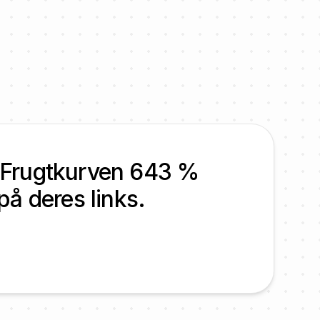
av Frugtkurven 643 %
på deres links.