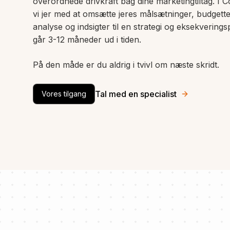
overordnede drivkraft bag dine
marketingtiltag
. I 
vi jer med at omsætte jeres målsætninger, budgett
analyse og indsigter til en strategi og eksekvering
går
3-12 måneder ud i tiden.
På den måde er du aldrig i tvivl om næste skridt.
Tal med en specialist
Vores tilgang