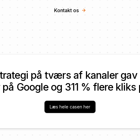
Kontakt os
strategi på tværs af kanaler g
r på Google og 311 % flere kliks 
Læs hele casen her