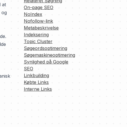
Relateret Søgning
 at
On-page SEO
 og
NoIndex
Nofollow-link
Metabeskrivelse
Indeksering
de.
Topic Cluster
lde
Søgeordsoptimering
Søgemaskineoptimering
Synlighed på Google
SEO
Linkbuilding
anisk
Købte Links
Interne Links