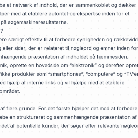
skabe et netværk af indhold, der er sammenkoblet og dækker
per med at etablere autoritet og ekspertise inden for et
 på søgemaskineresultaterne.
l?
re særligt effektiv til at forbedre synligheden og rækkevid
ller sider, der er relateret til nøgleord og emner inden for
nhængende præsentation af indholdet på hjemmesiden.
ik, oprette en hovedside om “elektronik” og derefter opret
ifikke produkter som “smartphones”, “computere” og “TV’er
d hjælp af interne links og vil hjælpe med at etablere
kområdet.
af flere grunde. For det første hjælper det med at forbedre
skabe en struktureret og sammenhængende præsentation af
ndet af potentielle kunder, der søger efter relevante nøgleo