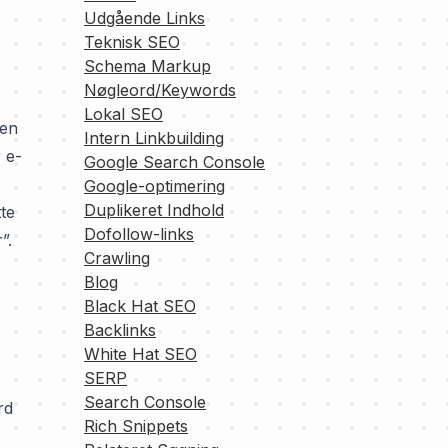
Udgående Links
Teknisk SEO
Schema Markup
Nøgleord/Keywords
Lokal SEO
den
Intern Linkbuilding
 e-
Google Search Console
Google-optimering
Duplikeret Indhold
te
Dofollow-links
”.
Crawling
Blog
Black Hat SEO
Backlinks
White Hat SEO
SERP
Search Console
rd
Rich Snippets