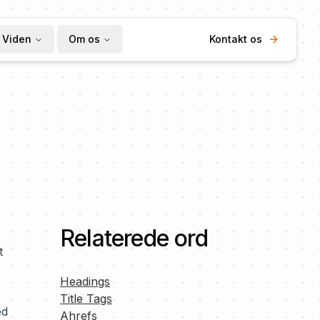
Viden
Om os
Kontakt os
Relaterede ord
t
Headings
Title Tags
ed
Ahrefs