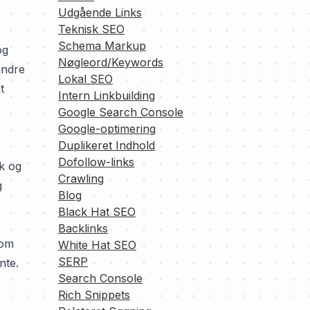
Udgående Links
Teknisk SEO
Schema Markup
og
Nøgleord/Keywords
andre
Lokal SEO
t
Intern Linkbuilding
Google Search Console
Google-optimering
Duplikeret Indhold
Dofollow-links
sk og
Crawling
g
Blog
Black Hat SEO
Backlinks
som
White Hat SEO
SERP
nte.
Search Console
e
Rich Snippets