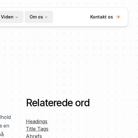
Viden
Om os
Kontakt os
Relaterede ord
dhold
Headings
a en
Title Tags
på
Ahrefs