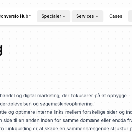
Conversio Hub™
Specialer
Services
Cases
g
 e-handel og digital marketing, der fokuserer på at opbygge
rugeroplevelsen og søgemaskineoptimering.
ette og optimere interne links mellem forskellige sider og in
en side til en anden inden for samme domæne eller endda fr
tern Linkbuilding er at skabe en sammenhængende struktur 