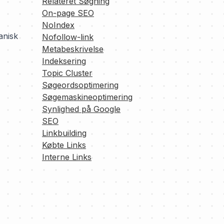
Relateret Søgning
On-page SEO
NoIndex
anisk
Nofollow-link
Metabeskrivelse
Indeksering
Topic Cluster
Søgeordsoptimering
Søgemaskineoptimering
Synlighed på Google
SEO
Linkbuilding
Købte Links
Interne Links