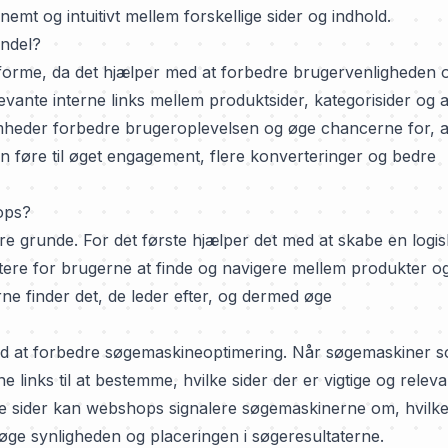
t og intuitivt mellem forskellige sider og indhold.
andel?
tforme, da det hjælper med at forbedre brugervenligheden 
evante interne links mellem produktsider, kategorisider og 
mheder forbedre brugeroplevelsen og øge chancerne for, a
 føre til øget engagement, flere konverteringer og bedre
ops?
ere grunde. For det første hjælper det med at skabe en logi
ettere for brugerne at finde og navigere mellem produkter o
ne finder det, de leder efter, og dermed øge
ed at forbedre søgemaskineoptimering. Når søgemaskiner 
links til at bestemme, hvilke sider der er vigtige og releva
tige sider kan webshops signalere søgemaskinerne om, hvilk
 øge synligheden og placeringen i søgeresultaterne.