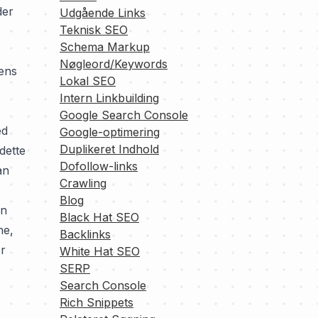
der
Udgående Links
Teknisk SEO
Schema Markup
Nøgleord/Keywords
pens
Lokal SEO
Intern Linkbuilding
Google Search Console
ed
Google-optimering
Duplikeret Indhold
dette
Dofollow-links
an
Crawling
Blog
an
Black Hat SEO
ne,
Backlinks
er
White Hat SEO
SERP
Search Console
Rich Snippets