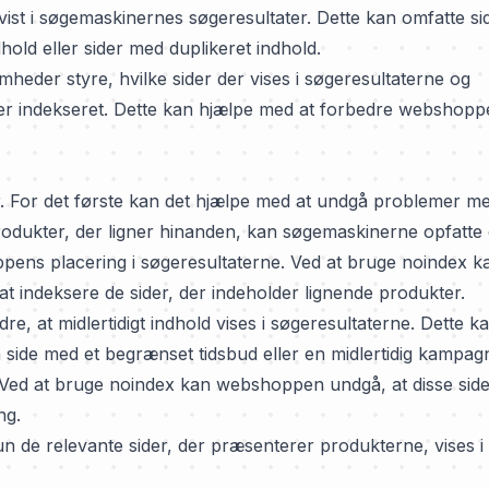
vist i søgemaskinernes søgeresultater. Dette kan omfatte si
dhold eller sider med duplikeret indhold.
heder styre, hvilke sider der vises i søgeresultaterne og
liver indekseret. Dette kan hjælpe med at forbedre webshop
r. For det første kan det hjælpe med at undgå problemer m
odukter, der ligner hinanden, kan søgemaskinerne opfatte 
pens placering i søgeresultaterne. Ved at bruge noindex k
 indeksere de sider, der indeholder lignende produkter.
, at midlertidigt indhold vises i søgeresultaterne. Dette k
 side med et begrænset tidsbud eller en midlertidig kampag
. Ved at bruge noindex kan webshoppen undgå, at disse sid
ng.
 de relevante sider, der præsenterer produkterne, vises i