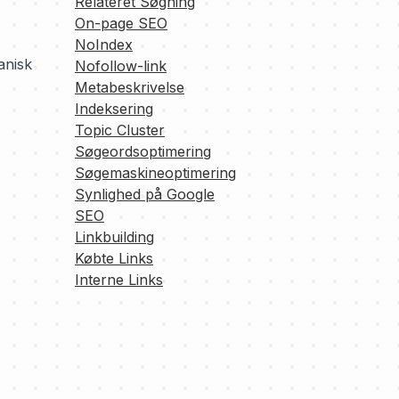
Relateret Søgning
On-page SEO
NoIndex
anisk
Nofollow-link
Metabeskrivelse
Indeksering
Topic Cluster
Søgeordsoptimering
Søgemaskineoptimering
Synlighed på Google
SEO
Linkbuilding
Købte Links
Interne Links