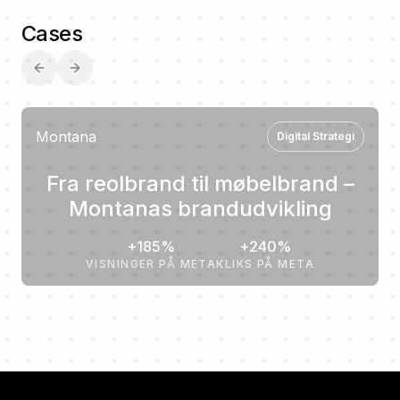
Cases
Previous slide
Next slide
Montana
Digital Strategi
Fra reolbrand til møbelbrand –
Montanas brandudvikling
+185%
+240%
VISNINGER PÅ META
KLIKS PÅ META