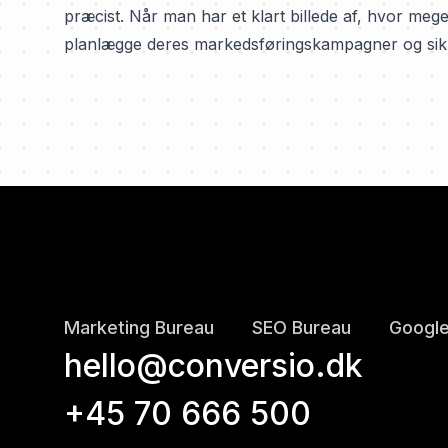
præcist. Når man har et klart billede af, hvor meg
planlægge deres markedsføringskampagner og sikre,
Marketing Bureau
SEO Bureau
Google
hello@conversio.dk
+45 70 666 500