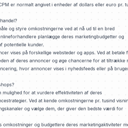
PM er normalt angivet i enheder af dollars eller euro pr. t
-handel?
le og styre omkostningerne ved at nå ud til en bred
lineforhandlere planlægge deres marketingbudgetter og
f potentielle kunder.
er vises på forskellige websteder og apps. Ved at betale 
eden af deres annoncer og øge chancerne for at tiltrække 
cering, hvor annoncer vises i nyhedsfeeds eller på bruge
bshops?
mulighed for at vurdere effektiviteten af deres
estrategier. Ved at kende omkostningerne pr. tusind visni
gskanaler og vælge dem, der giver den bedste værdi for
omkostninger og budgettere deres marketingaktiviteter m