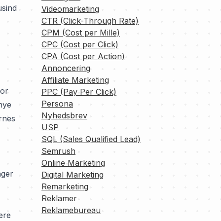
usind
Videomarketing
CTR (Click-Through Rate)
CPM (Cost per Mille)
CPC (Cost per Click)
CPA (Cost per Action)
Annoncering
Affiliate Marketing
for
PPC (Pay Per Click)
Persona
nye
Nyhedsbrev
rnes
USP
SQL (Sales Qualified Lead)
Semrush
Online Marketing
nger
Digital Marketing
Remarketing
Reklamer
Reklamebureau
ere