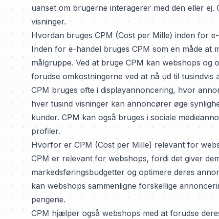
uanset om brugerne interagerer med den eller ej. C
visninger.
Hvordan bruges CPM (Cost per Mille) inden for e
Inden for e-handel bruges CPM som en måde at må
målgruppe. Ved at bruge CPM kan webshops og on
forudse omkostningerne ved at nå ud til tusindvis a
CPM bruges ofte i displayannoncering, hvor annonc
hver tusind visninger kan annoncører øge synligh
kunder. CPM kan også bruges i sociale medieannon
profiler.
Hvorfor er CPM (Cost per Mille) relevant for we
CPM er relevant for webshops, fordi det giver dem 
markedsføringsbudgetter og optimere deres annonc
kan webshops sammenligne forskellige annoncerin
pengene.
CPM hjælper også webshops med at forudse deres 