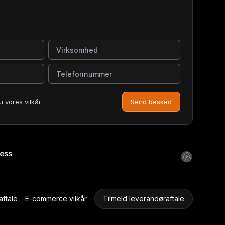
Virksomhed
Telefonnummer
u vores vilkår
Send besked
ftale
E-commerce vilkår
Tilmeld leverandøraftale