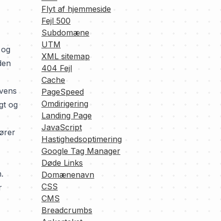
Flyt af hjemmeside
Fejl 500
Subdomæne
UTM
 og
XML sitemap
den
404 Fejl
Cache
rvens
PageSpeed
Omdirigering
gt og
Landing Page
JavaScript
fører
Hastighedsoptimering
Google Tag Manager
Døde Links
.
Domænenavn
CSS
r
CMS
Breadcrumbs