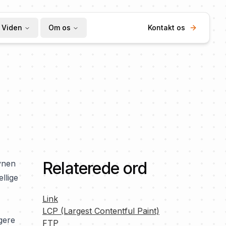
Viden
Om os
Kontakt os
evnen
Relaterede ord
llige
Link
LCP (Largest Contentful Paint)
gere
FTP