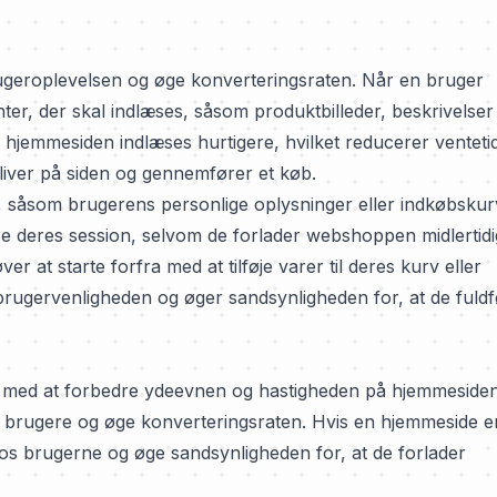
rugeroplevelsen og øge konverteringsraten. Når en bruger
, der skal indlæses, såsom produktbilleder, beskrivelser
 hjemmesiden indlæses hurtigere, hvilket reducerer venteti
liver på siden og gennemfører et køb.
a, såsom brugerens personlige oplysninger eller indkøbsku
are deres session, selvom de forlader webshoppen midlertidi
r at starte forfra med at tilføje varer til deres kurv eller
 brugervenligheden og øger sandsynligheden for, at de fuld
 med at forbedre ydeevnen og hastigheden på hjemmesiden
de brugere og øge konverteringsraten. Hvis en hjemmeside e
n hos brugerne og øge sandsynligheden for, at de forlader