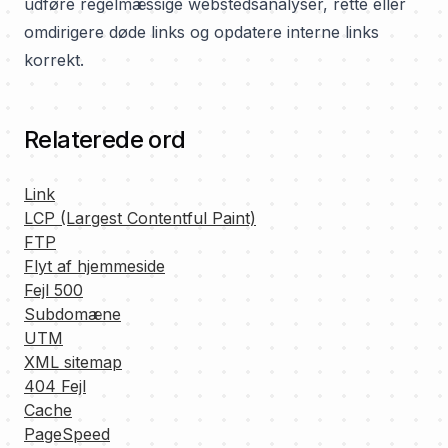
udføre regelmæssige webstedsanalyser, rette eller
omdirigere døde links og opdatere interne links
korrekt.
Relaterede ord
Link
LCP (Largest Contentful Paint)
FTP
Flyt af hjemmeside
Fejl 500
Subdomæne
UTM
XML sitemap
404 Fejl
Cache
PageSpeed