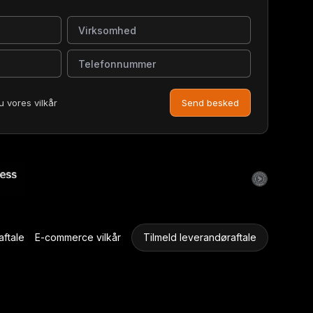
Virksomhed
Telefonnummer
u vores vilkår
Send besked
ftale
E-commerce vilkår
Tilmeld leverandøraftale