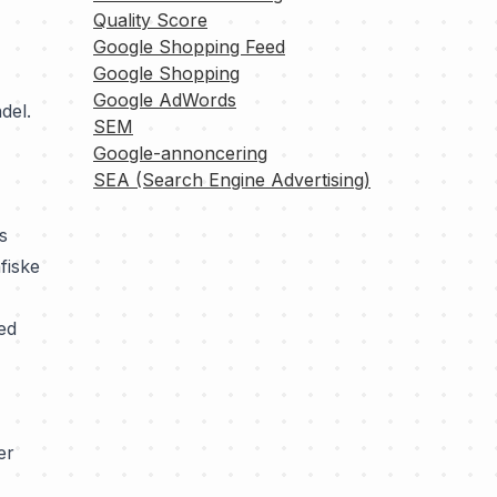
Quality Score
Google Shopping Feed
Google Shopping
Google AdWords
del.
SEM
Google-annoncering
SEA (Search Engine Advertising)
s
fiske
ed
er