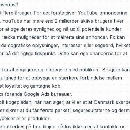
ebshops?
flere årsager. For det første giver YouTube-annoncering
um. YouTube har mere end 2 milliarder aktive brugere hver
 at øge deres synlighed og nå ud til potentielle kunder.
række muligheder for at målrette sine annoncer. Fx kan
emografiske oplysninger, interesser eller søgeord, hvilket
er på det rigtige tidspunkt. Dette kan øge chancerne for at
 for at engagere og interagere med publikum. Brugere kan
mulighed for at opbygge en stærkere forbindelse mellem
t loyalitet og gentagne køb.
rks førende Google Ads bureauer.
 kogepladen, når han siger, at vi er et af
Danmark skarpe
er sikrer at du får første parket i søgeresultaterne og der
ydelser eller produkter.
kan mærkes på bundlinjen, så tøv ikke med at kontakte os.