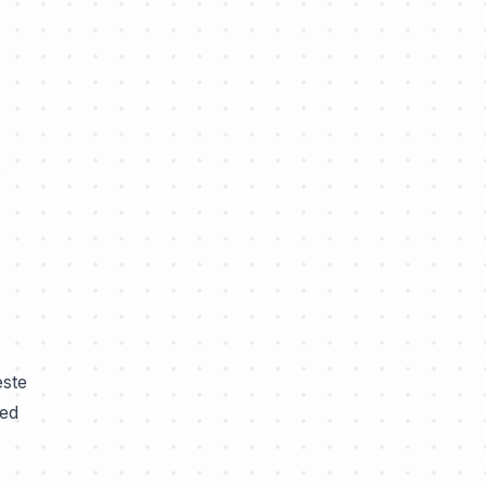
ste
med