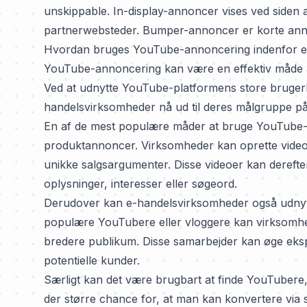
unskippable. In-display-annoncer vises ved siden a
partnerwebsteder. Bumper-annoncer er korte annon
Hvordan bruges YouTube-annoncering indenfor e
YouTube-annoncering kan være en effektiv måde at 
Ved at udnytte YouTube-platformens store brugerb
handelsvirksomheder nå ud til deres målgruppe på 
En af de mest populære måder at bruge YouTube-a
produktannoncer. Virksomheder kan oprette videoe
unikke salgsargumenter. Disse videoer kan dereft
oplysninger, interesser eller søgeord.
Derudover kan e-handelsvirksomheder også udnyt
populære YouTubere eller vloggere kan virksomhede
bredere publikum. Disse samarbejder kan øge ekspo
potentielle kunder.
Særligt kan det være brugbart at finde YouTubere
der større chance for, at man kan konvertere via