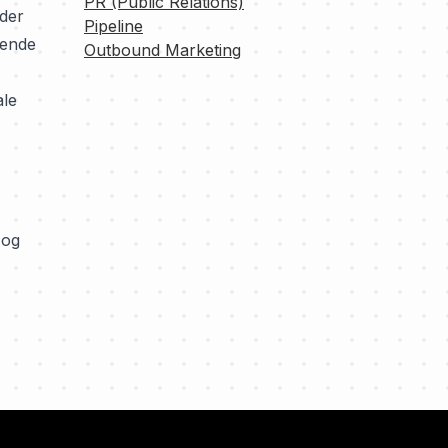
PR (Public Relations)
nder
Pipeline
gende
Outbound Marketing
ale
 og