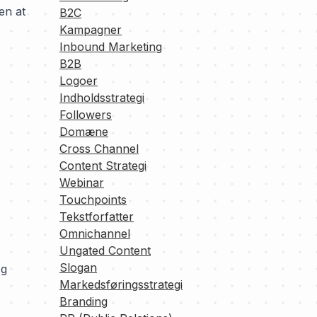
en at
B2C
Kampagner
Inbound Marketing
B2B
Logoer
Indholdsstrategi
Followers
Domæne
Cross Channel
Content Strategi
Webinar
Touchpoints
Tekstforfatter
Omnichannel
Ungated Content
Slogan
og
Markedsføringsstrategi
Branding