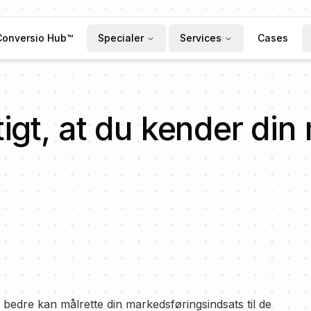
Conversio Hub™
Specialer
Services
Cases
tigt, at du kender di
u bedre kan målrette din markedsføringsindsats til de