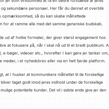
for jer som virksomhed at få en bedre forståelse af jeres
 og sekundære personaer. Her får du dannet et overblik
ers opmærksomhed, så du kan skabe målrettede
rem for at ramme alle med det samme generiske budskab.
nde ud af hvilke formater, der giver størst engagement hos
ve at fokusere på, når I skal nå ud til et bredt publikum. A
 e-bøger, videoer etc., hvorefter I kan gøre jer tanker om,
e medier, i et nyhedsbrev eller via en helt fjerde platform.
gt, at I husker at kommunikere målrettet til de forskellige
bliver taget godt imod jeres indhold under de forskellige
t mulige potentielle kunder. Det vil i sidste ende give jer den