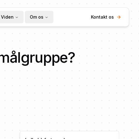
Viden
Om os
Kontakt os
n målgruppe?