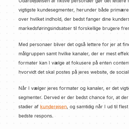
Udarbejdelsen af fiktive personaer gør det lettere 
vigtigste kundesegmenter, herunder både primære
over hvilket indhold, der bedst fanger dine kund
markedsføringsindsatser til forskellige brugere f
Med personaer bliver det også lettere for jer at fi
målgruppen samt hvilke kanaler, der er mest effekti
formater kan I vælge at fokusere på enten content,
hvorvidt det skal postes på jeres website, de social
Når I vælger jeres formater og kanaler, er det vigti
segmenter. Derved er der bedst chance for, at der 
stadier af
kunderejsen
, og samtidig når I ud til fles
bedste respons.