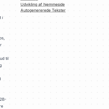
Udvikling af hjemmeside
Autogenererede Tekster
 i
ps,
r
d til
g
d
B2B-
re