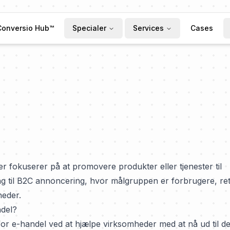
Conversio Hub™
Specialer
Services
Cases
 fokuserer på at promovere produkter eller tjenester til
g til B2C annoncering, hvor målgruppen er forbrugere, ret
heder.
del?
for e-handel ved at hjælpe virksomheder med at nå ud til d