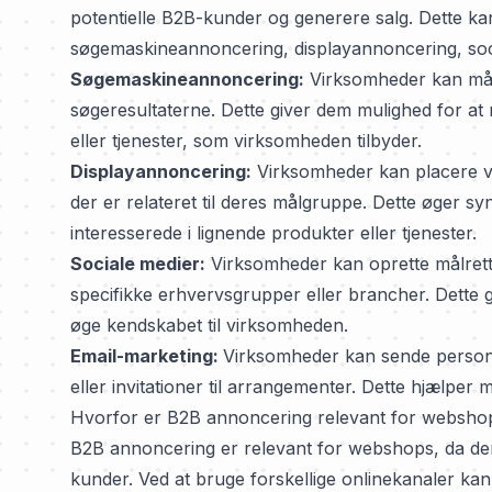
potentielle B2B-kunder og generere salg. Dette k
søgemaskineannoncering, displayannoncering, soci
Søgemaskineannoncering:
Virksomheder kan målr
søgeresultaterne. Dette giver dem mulighed for at n
eller tjenester, som virksomheden tilbyder.
Displayannoncering:
Virksomheder kan placere vis
der er relateret til deres målgruppe. Dette øger sy
interesserede i lignende produkter eller tjenester.
Sociale medier:
Virksomheder kan oprette målrett
specifikke erhvervsgrupper eller brancher. Dette 
øge kendskabet til virksomheden.
Email-marketing:
Virksomheder kan sende persona
eller invitationer til arrangementer. Dette hjælper
Hvorfor er B2B annoncering relevant for websho
B2B annoncering er relevant for webshops, da den
kunder. Ved at bruge forskellige onlinekanaler ka