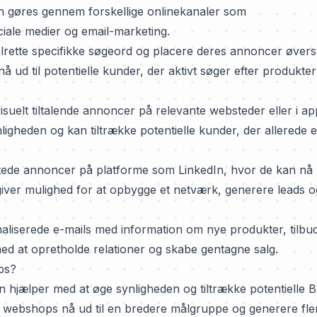
an gøres gennem forskellige onlinekanaler som
ale medier og email-marketing.
ette specifikke søgeord og placere deres annoncer øverst
å ud til potentielle kunder, der aktivt søger efter produkter
uelt tiltalende annoncer på relevante websteder eller i ap
nligheden og kan tiltrække potentielle kunder, der allerede e
ede annoncer på platforme som LinkedIn, hvor de kan nå u
giver mulighed for at opbygge et netværk, generere leads o
liserede e-mails med information om nye produkter, tilbu
 med at opretholde relationer og skabe gentagne salg.
ps?
 hjælper med at øge synligheden og tiltrække potentielle 
n webshops nå ud til en bredere målgruppe og generere fle