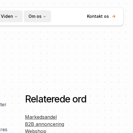
Viden
Om os
Kontakt os
Relaterede ord
ter
Markedsandel
B2B annoncering
eres
Webshop