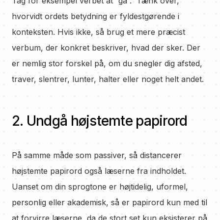
Tag for eksempel verbet at ”gå”. Tænk over,
hvorvidt ordets betydning er fyldestgørende i
konteksten. Hvis ikke, så brug et mere præcist
verbum, der konkret beskriver, hvad der sker. Der
er nemlig stor forskel på, om du snegler dig afsted,
traver, slentrer, lunter, halter eller noget helt andet.
2. Undgå højstemte papirord
På samme måde som passiver, så distancerer
højstemte papirord også læserne fra indholdet.
Uanset om din sprogtone er højtidelig, uformel,
personlig eller akademisk, så er papirord kun med til
at forvirre læserne, da de stort set kun eksisterer på