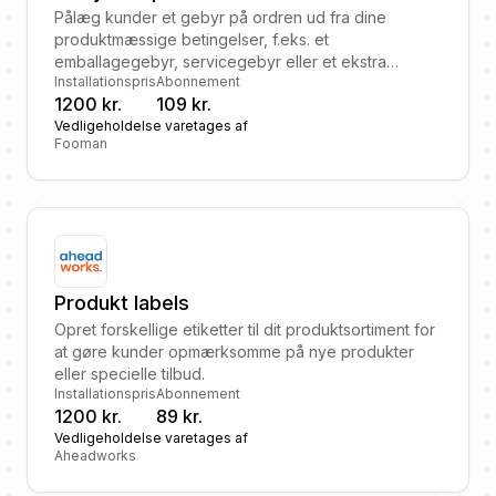
Pålæg kunder et gebyr på ordren ud fra dine
produktmæssige betingelser, f.eks. et
emballagegebyr, servicegebyr eller et ekstra
Installationspris
Abonnement
fragtgebyr.
1200 kr.
109 kr.
Vedligeholdelse varetages af
Fooman
Produkt labels
Opret forskellige etiketter til dit produktsortiment for
at gøre kunder opmærksomme på nye produkter
eller specielle tilbud.
Installationspris
Abonnement
1200 kr.
89 kr.
Vedligeholdelse varetages af
Aheadworks