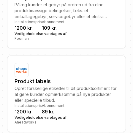
Pålæg kunder et gebyr på ordren ud fra dine
produktmæssige betingelser, f.eks. et
emballagegebyr, servicegebyr eller et ekstra
Installationspris
Abonnement
fragtgebyr.
1200 kr.
109 kr.
Vedligeholdelse varetages af
Fooman
Produkt labels
Opret forskellige etiketter til dit produktsortiment for
at gøre kunder opmærksomme på nye produkter
eller specielle tilbud.
Installationspris
Abonnement
1200 kr.
89 kr.
Vedligeholdelse varetages af
Aheadworks