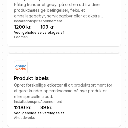
Pålæg kunder et gebyr på ordren ud fra dine
produktmæssige betingelser, f.eks. et
emballagegebyr, servicegebyr eller et ekstra
Installationspris
Abonnement
fragtgebyr.
1200 kr.
109 kr.
Vedligeholdelse varetages af
Fooman
Produkt labels
Opret forskellige etiketter til dit produktsortiment for
at gøre kunder opmærksomme på nye produkter
eller specielle tilbud.
Installationspris
Abonnement
1200 kr.
89 kr.
Vedligeholdelse varetages af
Aheadworks