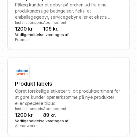
Pålæg kunder et gebyr på ordren ud fra dine
produktmæssige betingelser, f.eks. et
emballagegebyr, servicegebyr eller et ekstra
Installationspris
Abonnement
fragtgebyr.
1200 kr.
109 kr.
Vedligeholdelse varetages af
Fooman
Produkt labels
Opret forskellige etiketter til dit produktsortiment for
at gøre kunder opmærksomme på nye produkter
eller specielle tilbud.
Installationspris
Abonnement
1200 kr.
89 kr.
Vedligeholdelse varetages af
Aheadworks