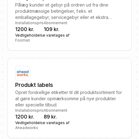
Pålæg kunder et gebyr på ordren ud fra dine
produktmæssige betingelser, f.eks. et
emballagegebyr, servicegebyr eller et ekstra
Installationspris
Abonnement
fragtgebyr.
1200 kr.
109 kr.
Vedligeholdelse varetages af
Fooman
Produkt labels
Opret forskellige etiketter til dit produktsortiment for
at gøre kunder opmærksomme på nye produkter
eller specielle tilbud.
Installationspris
Abonnement
1200 kr.
89 kr.
Vedligeholdelse varetages af
Aheadworks