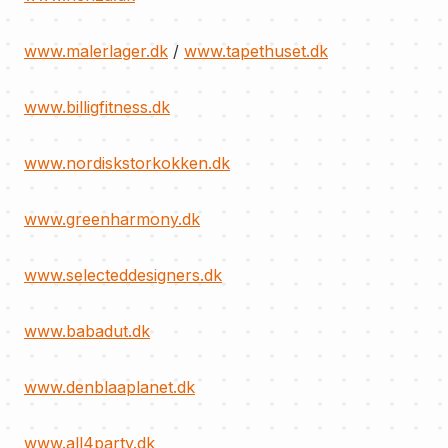
www.malerlager.dk
/
www.tapethuset.dk
www.billigfitness.dk
www.nordiskstorkokken.dk
www.greenharmony.dk
www.selecteddesigners.dk
www.babadut.dk
www.denblaaplanet.dk
www.all4party.dk