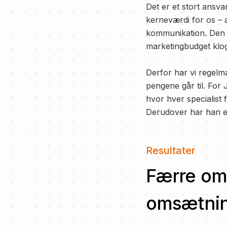
Det er et stort ansv
kerneværdi for os – al
kommunikation. Den ska
marketingbudget klog
Derfor har vi regel
pengene går til. Fo
hvor hver specialist
Derudover har han en
Resultater
Færre om
omsætni