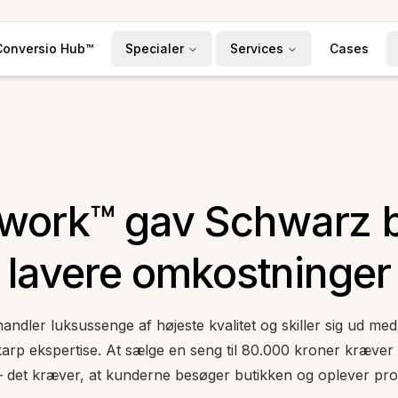
Conversio Hub™
Specialer
Services
Cases
work™ gav Schwarz b
lavere omkostninger
ndler luksussenge af højeste kvalitet og skiller sig ud m
karp ekspertise. At sælge en seng til 80.000 kroner kræve
– det kræver, at kunderne besøger butikken og oplever pro