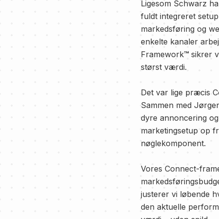
Ligesom Schwarz har 
fuldt integreret se
markedsføring og we
enkelte kanaler arbej
Framework
™
sikrer v
størst værdi.
Det var lige præcis 
Sammen med Jørgen S
dyre annoncering og 
marketingsetup op fr
nøglekomponent.
Vores Connect-framewo
markedsføringsbudgett
justerer vi løbende 
den aktuelle perfor