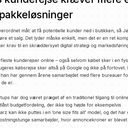
 pakkeløsninger
erordnet mål: at få potentielle kunder ned i butikken, så J
øre et salg. Det lyder måske enkelt, men det er en ret kom
r krav til en skræddersyet digital strategi og markedsførin
e fleste kunderejser online – også selvom købet sker i en fys
rugeres købsrejse sker altså på Google og ikke på fortovet.
han har gennem årene samarbejdet med flere bureauer fo
 de er.
tups har dog været præget af en traditionel tilgang til onli
tlåst budgetfordeling, der ikke tog højde for eksempelvis
rz kan ikke puttes i en ‘one size fits all’ model, og det ha
mkostningstunge samarbejder, hvor annoncekroner er blevet 