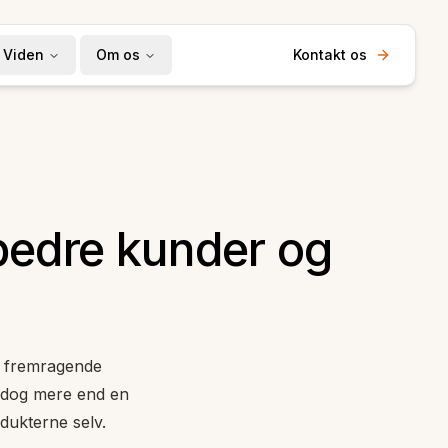
Viden
Om os
Kontakt os
edre kunder og
ed fremragende
r dog mere end en
dukterne selv.