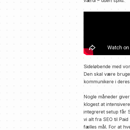
værdi – uden spild.
Sideløbende med vor
Den skal være bruger
kommunikere i dere
Nogle måneder giver 
klogest at intensiver
integreret setup får 
vi alt fra SEO til Pa
fælles mål. For at hv