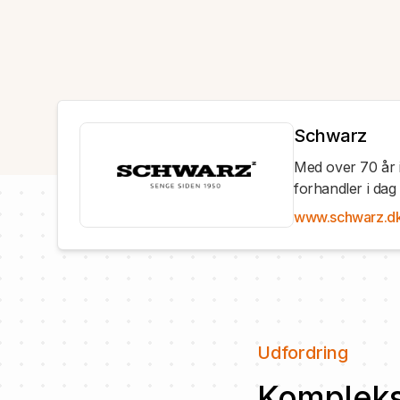
Schwarz
Med over 70 år 
forhandler i dag 
www.schwarz.d
Udfordring
Kompleks