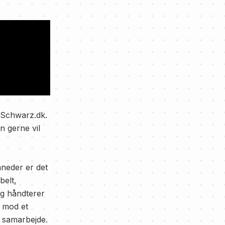
 Schwarz.dk.
n gerne vil
neder er det
belt,
dag håndterer
r mod et
g samarbejde.