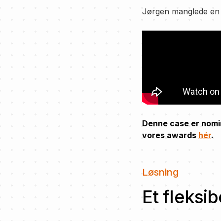
Jørgen manglede en æ
Denne case er nomin
vores awards
hér
.
Løsning
Et fleksi