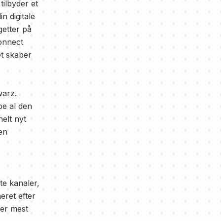
ilbyder et
n digitale
getter på
Connect
et skaber
warz.
e al den
elt nyt
en
te kanaler,
eret efter
ber mest