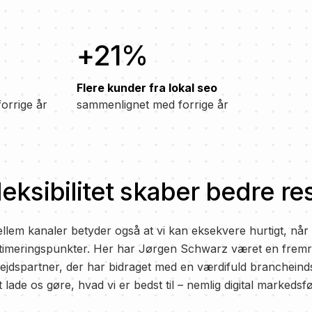
+21%
Flere kunder fra lokal seo
orrige år
sammenlignet med forrige år
fleksibilitet skaber bedre re
llem kanaler betyder også at vi kan eksekvere hurtigt, når
optimeringspunkter. Her har Jørgen Schwarz været en frem
ejdspartner, der har bidraget med en værdifuld brancheinds
l at lade os gøre, hvad vi er bedst til – nemlig digital markeds