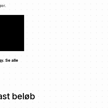
ier.
y. Se alle
fast beløb