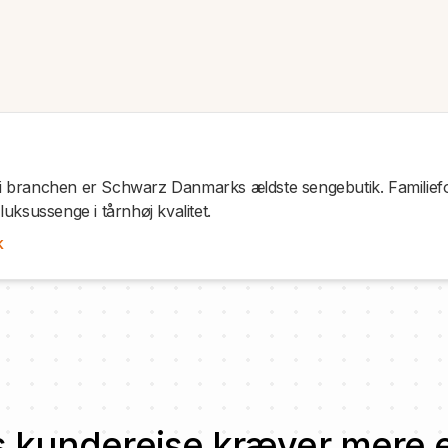
i branchen er Schwarz Danmarks ældste sengebutik. Familiefo
luksussenge i tårnhøj kvalitet.
k
 kunderejse kræver mere 