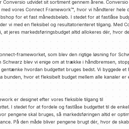
Conversio udvidet sit sortiment gennem årene. Conversio t
tup med vores Connect Framework
™
, hvor vi håndterer hele di
bshop for et fast månedsbeløb.
I stedet for at fastlåse bud
der vi med en fleksibel og resultatorienteret tilgang. Med 
i, at jeres markedsføringsbudget altid allokeres dér, hvor d
Connect-frameworket, som blev den rigtige løsning for Sch
chwarz blev vi enige om at trække i håndbremsen, stopp
gentænke hvordan budgettet bruges bedst. Vi byggede et h
a bunden, hvor et fleksibelt budget mellem alle kanaler er 
rk er designet efter vores fleksible tilgang til
et. I stedet for at fordele og fastlåse budgettet til de enkel
hvor pengene skal bruges, så markedsføringen altid er optim
mance. På den måde bliver pengene brugt dér, hvor de ska