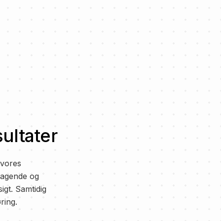
sultater
 vores
ragende og
igt. Samtidig
føring.