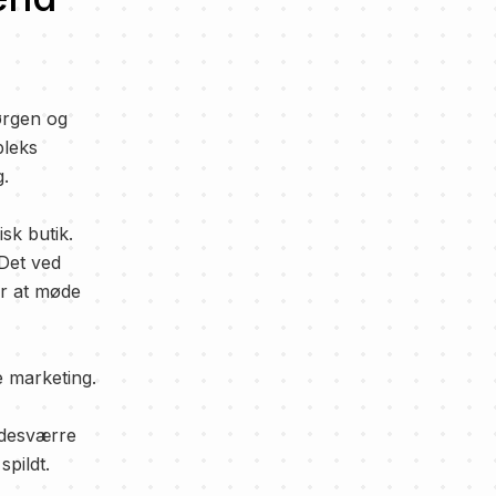
ørgen og
pleks
g.
isk butik.
 Det ved
r at møde
ne marketing.
r desværre
spildt.