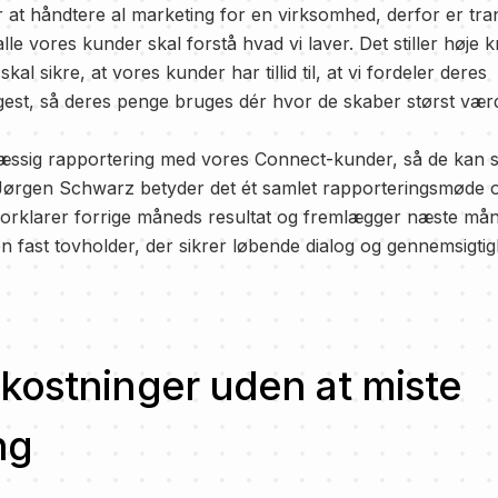
ar at håndtere al marketing for en virksomhed, derfor er tr
le vores kunder skal forstå hvad vi laver. Det stiller høje k
l sikre, at vores kunder har tillid til, at vi fordeler deres
est, så deres penge bruges dér hvor de skaber størst værd
mæssig rapportering med vores Connect-kunder, så de kan 
r Jørgen Schwarz betyder det ét samlet rapporteringsmøde
 forklarer forrige måneds resultat og fremlægger næste måne
 fast tovholder, der sikrer løbende dialog og gennemsigtig
kostninger uden at miste
ng