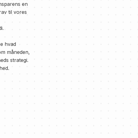
ansparens en
rav til vores
i.
se hvad
 om måneden,
ds strategi.
hed.