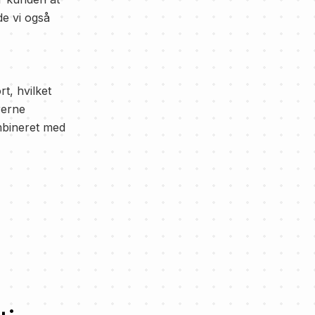
de vi også
t, hvilket
rerne
mbineret med