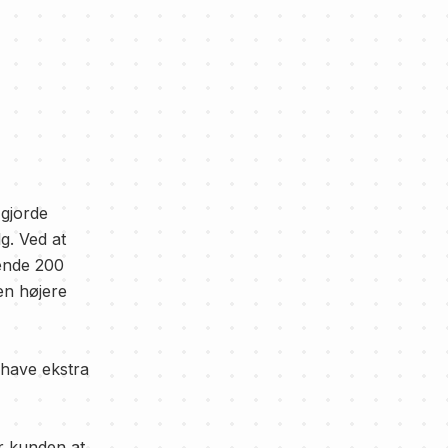
gjorde
g. Ved at
ende 200
 en højere
 have ekstra
r kunden at