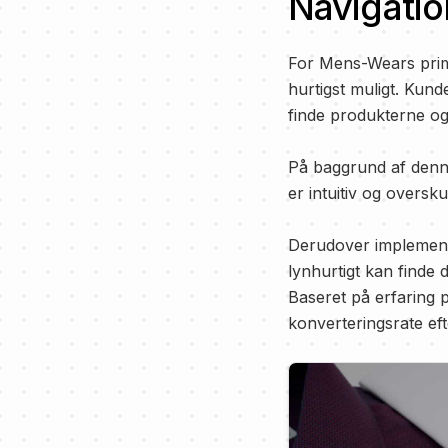
Navigatio
For Mens-Wears prim
hurtigst muligt. Kund
finde produkterne o
På baggrund af denne
er intuitiv og oversku
Derudover implemente
lynhurtigt kan finde
Baseret på erfaring 
konverteringsrate ef