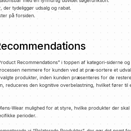
igationsbar med en lynhurtig udvidet søgefunktion.
, der tydeliggør udsalg og rabat.
ter på forsiden.
Recommendations
roduct Recommendations” i toppen af kategori-siderne og 
rocessen nemmere for kunden ved at præ-sortere et udval
valgte produkter, inden kunden præsenteres for de rester
n, reduceres den kognitive overbelastning, hvilket fører til
 Mens-Wear mulighed for at styre, hvilke produkter der skal
ifikke perioder.
ementerede vi “Relaterede Produkter”, der gør det nemt fo