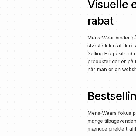
Visuelle 
rabat
Mens-Wear vinder på a
størstedelen af dere
Selling Proposition) 
produkter der er på u
når man er en websho
Bestselli
Mens-Wears fokus på a
mange tilbagevenden
mængde direkte trafik