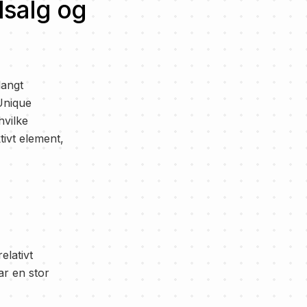
dsalg og
langt
Unique
hvilke
tivt element,
elativt
r en stor