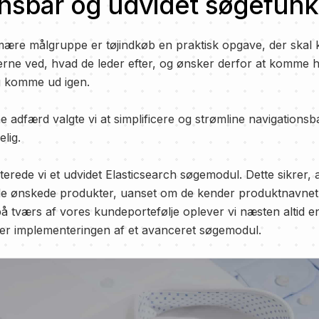
nsbar og udvidet søgefunk
ære målgruppe er tøjindkøb en praktisk opgave, der skal 
erne ved, hvad de leder efter, og ønsker derfor at komme hu
g komme ud igen.
 adfærd valgte vi at simplificere og strømline navigationsb
elig.
rede vi et udvidet Elasticsearch søgemodul. Dette sikrer, 
 de ønskede produkter, uanset om de kender produktnavnet e
på tværs af vores kundeportefølje oplever vi næsten altid e
ter implementeringen af et avanceret søgemodul.