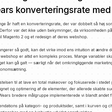
rs konverteringsrate med
e år haft en konverteringsrate, der var dobbelt så høj s
Derfor var det ikke uden bekymringer, da virksomheden p
 til Magento 2 og et redesign af deres webshop.
ngerer så godt, kan det virke imod ens intuition at ændre d
 webshop er altid en kompleks proces. Mange variabler ska
et kan gå galt — særligt når det omkringliggende marketin
llionomsætning.
stelsen til at lave en total makeover og fokuserede i stedet
ignet og optimering af de elementer, der allerede skabte su
rs bredere målgruppe implementerede vi blandt andet f
dations på kategori- og produktsider, samt i kurven og c