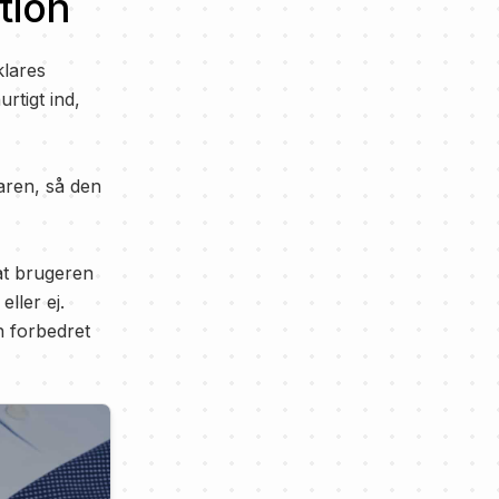
tion
klares
rtigt ind,
aren, så den
at brugeren
ller ej.
n forbedret