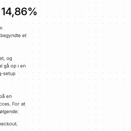
 14,86%
om
åbegyndte et
et, og
l gå op i en
g-setup
 på en
cces. For at
ølgende:
heckout.