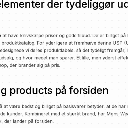
elementer der tydeliggør u
t have knivskarpe priser og gode tilbud. De er billigst på 
s produktkatalog. For yderligere at fremhæve denne USP (
redesignede vi deres produktlabels, så det tydeligt fremgår, 
dsalg, og hvor meget man sparer. Et lille, men yderst effek
p, der brander sig på pris.
ng products på forsiden
t være bedst og billigst på basisvarer betyder, at de har r
de kunder. Kombineret med et stærkt brand, har Mens-Wea
, der lander på forsiden.