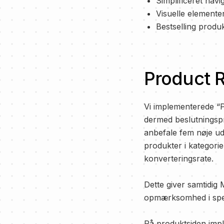
Simplificeret nav
Visuelle elementer
Bestselling produk
Product 
Vi implementerede “P
dermed beslutningsp
anbefale fem nøje ud
produkter i kategorie
konverteringsrate.
Dette giver samtidig
opmærksomhed i spec
På produktsiden impl