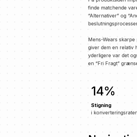
finde matchende varer
“Alternativer” og “An
beslutningsprocessen
Mens-Wears skarpe pri
giver dem en relativ
yderligere var det o
en “Fri Fragt” græns
14%
Stigning
i konverteringsrate