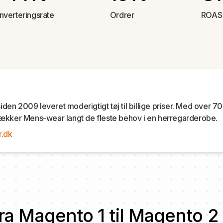
nverteringsrate
Ordrer
ROAS
den 2009 leveret moderigtigt tøj til billige priser. Med ove
dækker Mens-wear langt de fleste behov i en herregarderobe.
.dk
 fra Magento 1 til Magento 2