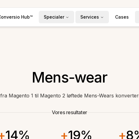
Conversio Hub™
Specialer
Services
Cases
Mens-wear
e fra Magento 1 til Magento 2 løftede Mens-Wears konverter
Vores resultater
+
14%
+
19%
+
8