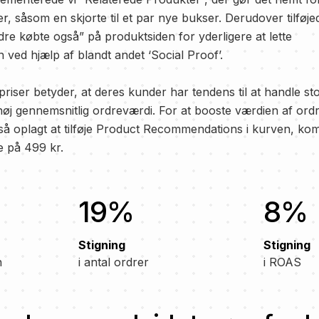
, såsom en skjorte til et par nye bukser. Derudover tilføje
dre købte også” på produktsiden for yderligere at lette
 ved hjælp af blandt andet ‘Social Proof’.
ser betyder, at deres kunder har tendens til at handle stor
 høj gennemsnitlig ordreværdi. For at booste værdien af ord
gså oplagt at tilføje Product Recommendations i kurven, ko
e på 499 kr.
19%
8%
Stigning
Stigning
n
i antal ordrer
i ROAS